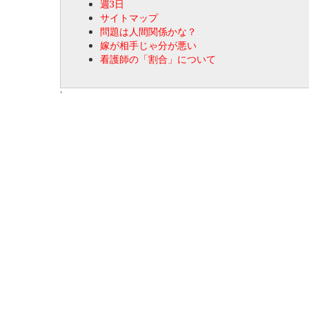
週3日
サイトマップ
問題は人間関係かな？
嫁が相手じゃ分が悪い
看護師の「割合」について
`