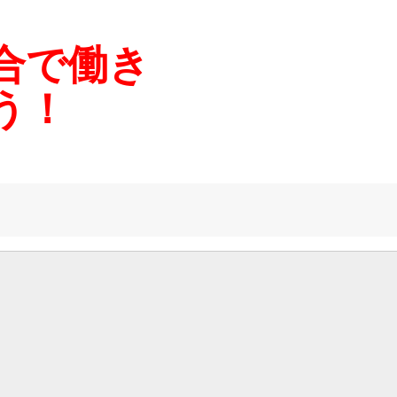
合で働き
う！